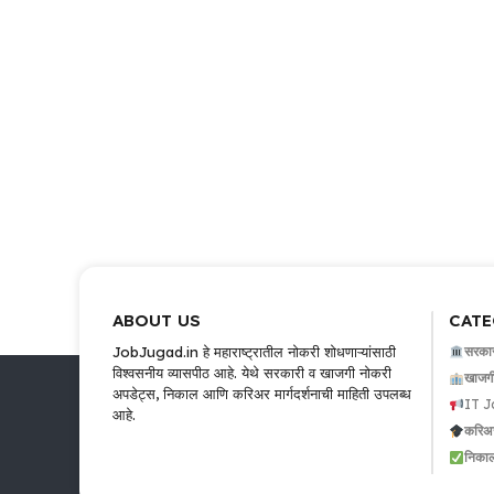
ABOUT US
CATE
JobJugad.in हे महाराष्ट्रातील नोकरी शोधणाऱ्यांसाठी
सरकार
विश्वसनीय व्यासपीठ आहे. येथे सरकारी व खाजगी नोकरी
खाजगी
अपडेट्स, निकाल आणि करिअर मार्गदर्शनाची माहिती उपलब्ध
IT J
आहे.
करिअर 
निका